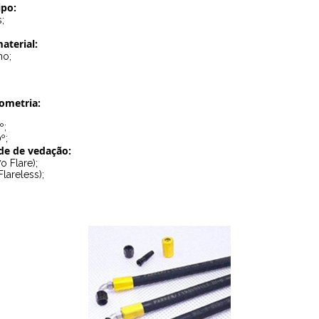
ipo:
;
aterial:
no;
ometria:
º;
º;
de de vedação:
o Flare);
Flareless);