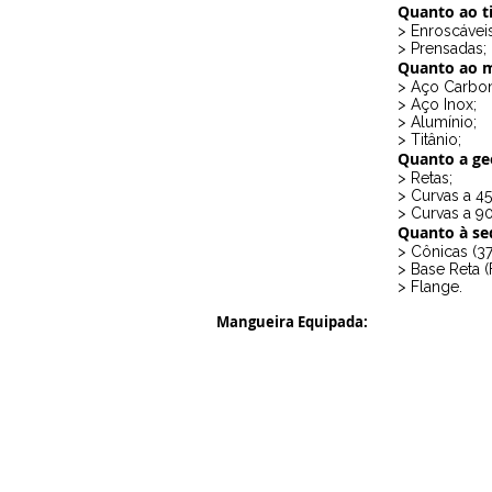
Quanto ao t
> Enroscáveis
> Prensadas;
Quanto ao m
> Aço Carbo
> Aço Inox;
> Alumínio;
> Titânio;
Quanto a ge
> Retas;
> Curvas a 45
> Curvas a 90
Quanto à se
> Cônicas (37
> Base Reta (
> Flange.
Mangueira Equipada: